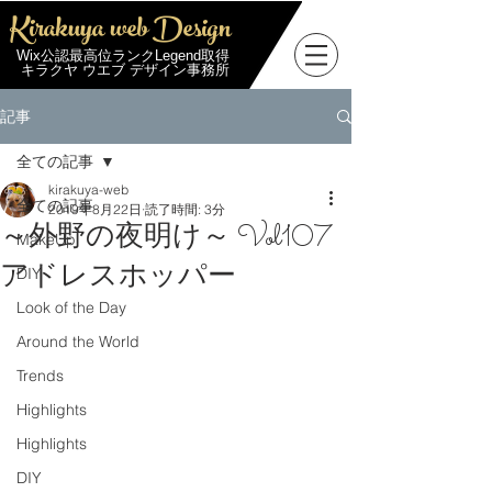
Kirakuya web Design
Wix公認最高位ランクLegend取得
キラクヤ ウエブ デザイン事務所
記事
全ての記事
kirakuya-web
全ての記事
2019年8月22日
読了時間: 3分
～外野の夜明け～ Vol107
MakeUp
アドレスホッパー
DIY
Look of the Day
Around the World
Trends
Highlights
Highlights
DIY