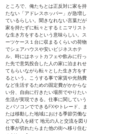
ところで、俺たちとは正反対に家を持
たない「アドレスホッパー」が急増し
ているらしい。聞きなれない言葉だが
家を持たずに転々とするミニマリスト
な生き方をするという意味らしい。ス
ーツケース１台に収まるくらいの荷物
でシェアハウスや安いビジネスホテ
ル、時にはネットカフェや飲みに行っ
た先で意気投合した人の家に泊まれせ
てもらいながら転々とした生き方をす
るという。こうする事で家賃や光熱費
など生活するための固定費がかからな
い分、自由に行きたい場所でやりたい
生活が実現できる。仕事に関していう
とパソコンでできるFXやトレード、ま
たは移動した地域における季節労働な
どで収入を経て 地元の人と交流を図り 
仕事が切れたらまた他の街へ移り住む