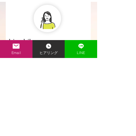
hisashihoraya
Email
ヒアリング
LINE
Kirakuyaさまには、本当にお世話
になって、心から感謝していま
す。 小さなことから大きなことま
で、こちらの質問や悩みに親身に
なっていろんなことを教えてくだ
さいますし、一緒に考えてくださ
います。ビジネスライクではな
く、そこには気持ちも込められて
いるのがわかります。よろしけれ
ばこれからもずっと親しくさせて