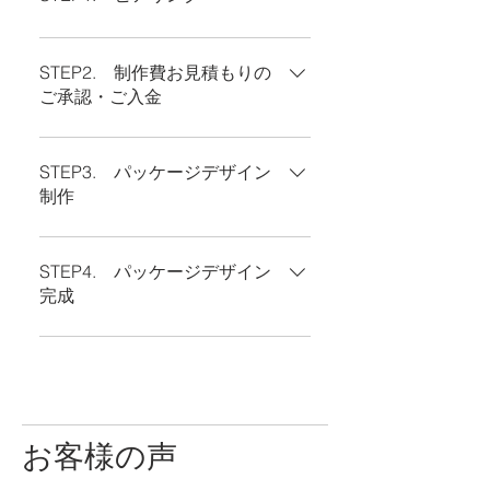
お客様とのヒアリングを基に当店
から制作費お見積書ご送付いたし
STEP2. 制作費お見積もりの
ます。
ご承認・ご入金
ご見積書ご承諾の上、正式お申し
込み・制作費のお振り込み（制作
STEP3. パッケージデザイン
費半分のご入金） ※残り半分のご
制作
入金はデザインお渡し前後となり
お客様より再度詳細情報お伺い
ます。
し、制作開始。 ※数パターン制
STEP4. パッケージデザイン
作・ご提案
完成
デザイン確定しましたら、残金ご
入金確認後デザインデーターお渡
し。※著作権は譲渡致します。
お客様の声