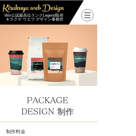
Kirakuya web Design
Wix公認最高位ランクLegend取得
キラクヤ ウエブ デザイン事務所
PACKAGE
制作
DESIGN
​制作料金