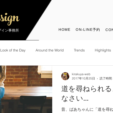
sign
HOME
ON-LINE予約
CO
デザイン事務所
Look of the Day
Around the World
Trends
Highlights
the World
Look of the Day
kirakuya-web
2017年10月25日
読了時間:
道を尋ねられる
なさい...
昔、ばあちゃんに「道を尋