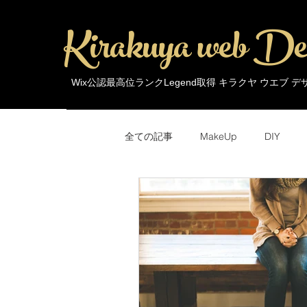
Kirakuya web De
Wix公認最高位ランクLegend取得 キラクヤ ウエブ 
全ての記事
MakeUp
DIY
MakeUp
Trends
Around 