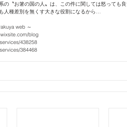
系の〝お箸の国の人〟は、この件に関しては怒っても良
も人種差別を無くす大きな役割になるから…
kuya web ～
.wixsite.com/blog
/services/438258
/services/384468 