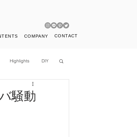
CONTACT
NTENTS
COMPANY
Highlights
DIY
ガバ騒動