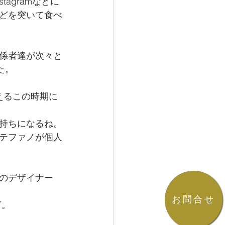
agramなどに
どを突いて食べ
係者達が次々と
た。
えるこの時期に 
持ちになるね。
テファノが個人
のデザイナー
お問合せ
ぎ。