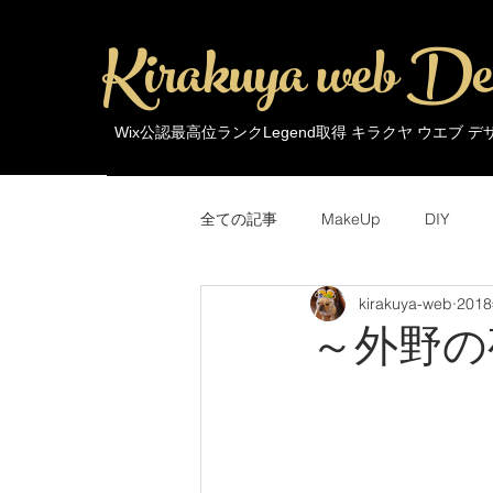
Kirakuya web De
Wix公認最高位ランクLegend取得 キラクヤ ウエブ 
全ての記事
MakeUp
DIY
kirakuya-web
201
MakeUp
Trends
Around 
～外野の