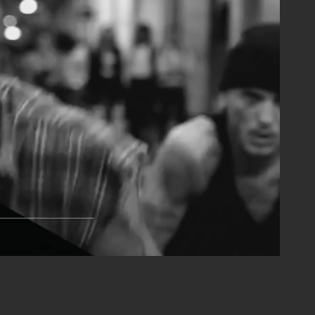
WEB Wo
r
ks