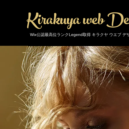
Kirakuya web De
Wix公認最高位ランクLegend取得 キラクヤ ウエブ 