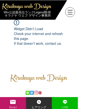
Kirakuya web Design
Wix公認最高位ランクLegend取得
キラクヤ ウエブ デザイン事務所
Widget Didn’t Load
Check your internet and refresh
this page.
If that doesn’t work, contact us.
Kirakuya web Design
お問合せ
プライバシーポリシー
特定商取引法に基づく表記
Email
ヒアリング
LINE
Copyright © 2019 kirakuya web design All Rights Reserved.