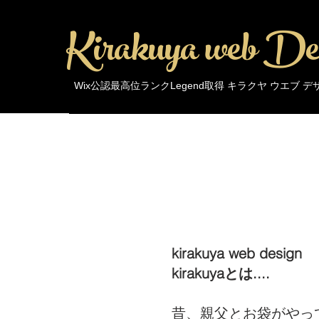
Kirakuya web De
Wix公認最高位ランクLegend取得 キラクヤ ウエブ 
kirakuya web design
kirakuyaとは....
昔、親父とお袋がやっ