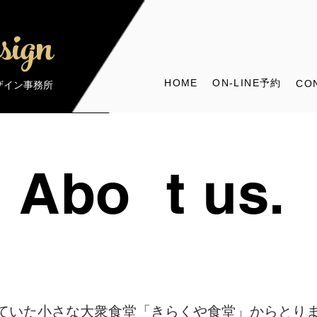
sign
HOME
ON-LINE予約
CO
デザイン事務所
Abo
u
t us.
ていた小さな大衆食堂「きらくや食堂」からとりまし