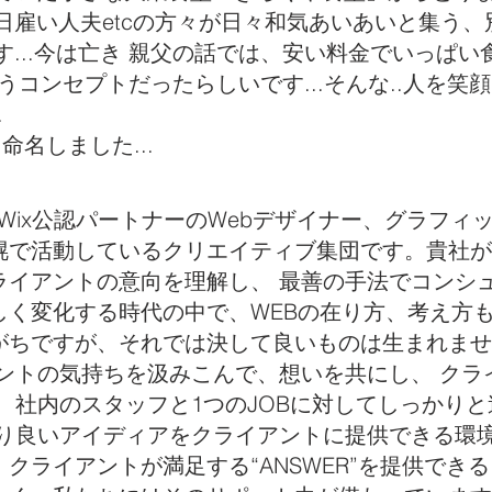
日雇い人夫etcの方々が日々和気あいあいと集う、
...今は亡き 親父の話では、安い料金でいっぱ
で言うコンセプトだったらしいです...そんな..人を
.
gn と命名しました...
WEBデザイン、パッケージデザイン、ロゴデザイン
design はWix公認パートナーのWebデザイナー、グラ
幌で活動しているクリエイティブ集団です。貴社が
ライアントの意向を理解し、 最善の手法でコンシ
しく変化する時代の中で、WEBの在り方、考え方も
がちですが、それでは決して良いものは生まれませ
アントの気持ちを汲みこんで、想いを共にし、 クラ
、社内のスタッフと1つのJOBに対してしっかりと
より良いアイディアをクライアントに提供できる環
クライアントが満足する“ANSWER”を提供でき