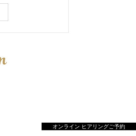
師走だ...
n
オンライン ヒアリングご予約