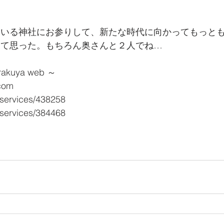
ている神社にお参りして、新たな時代に向かってもっと
めて思った。もちろん奥さんと２人でね…
kuya web ～
.com
/services/438258
/services/384468