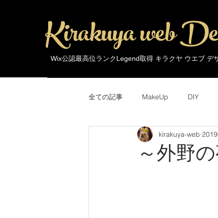
Kirakuya web De
Wix公認最高位ランクLegend取得 キラクヤ ウエブ 
全ての記事
MakeUp
DIY
kirakuya-web
201
MakeUp
Trends
Around 
～外野の