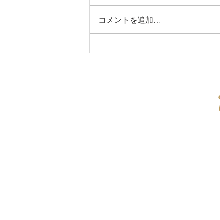
コメントを追加…
Photoshpのフィルター「炎」を
ご存じ?