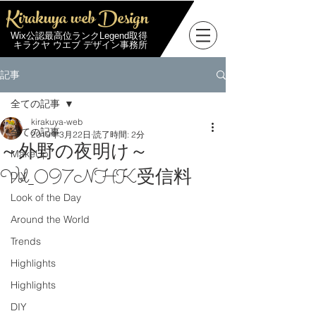
Kirakuya web Design
Wix公認最高位ランクLegend取得
キラクヤ ウエブ デザイン事務所
記事
全ての記事
kirakuya-web
全ての記事
2019年3月22日
読了時間: 2分
～外野の夜明け～
MakeUp
Vol_097NHK受信料
DIY
Look of the Day
Around the World
Trends
Highlights
Highlights
DIY