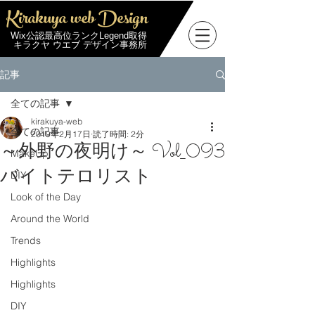
Kirakuya web Design
Wix公認最高位ランクLegend取得
キラクヤ ウエブ デザイン事務所
記事
全ての記事
kirakuya-web
全ての記事
2019年2月17日
読了時間: 2分
～外野の夜明け～ Vol_093
MakeUp
バイトテロリスト
DIY
Look of the Day
Around the World
Trends
Highlights
Highlights
DIY