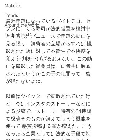
MakeUp
Trends
最近問題になっているバイトテロ。セ
Around the World
ブンに、くら寿司が法的措置を検討中
Look of the Day
と発表した。ニュースで問題の動画を
見る限り、消費者の立場からすれば 撮
影された店に対して不衛生で不快感を
覚え 評判を下げざるおえない。この動
画を撮影した従業員は、両者共に解雇
されたというがこの手の犯罪って、後
が絶たないよね。
以前はツイッターで拡散されていたけ
ど、今はインスタのストーリーなどに
よる投稿で、ストーリー特有の24時間
で投稿そのものが消えてしまう機能を
使って 悪質投稿する輩が増えた。こう
なったら企業としては法的な手段で制