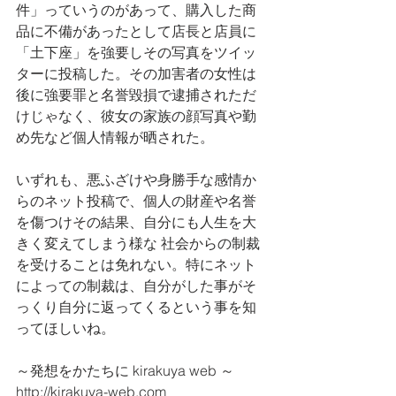
件」っていうのがあって、購入した商
品に不備があったとして店長と店員に
「土下座」を強要しその写真をツイッ
ターに投稿した。その加害者の女性は
後に強要罪と名誉毀損で逮捕されただ
けじゃなく、彼女の家族の顔写真や勤
め先など個人情報が晒された。
いずれも、悪ふざけや身勝手な感情か
らのネット投稿で、個人の財産や名誉
を傷つけその結果、自分にも人生を大
きく変えてしまう様な 社会からの制裁
を受けることは免れない。特にネット
によっての制裁は、自分がした事がそ
っくり自分に返ってくるという事を知
ってほしいね。
～発想をかたちに kirakuya web ～
http://kirakuya-web.com