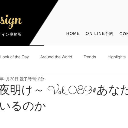
sign
HOME
ON-LINE予約
CO
デザイン事務所
Look of the Day
Around the World
Trends
Highlights
9年1月30日
読了時間: 2分
the World
Look of the Day
明け～ Vol_089#あな
いるのか