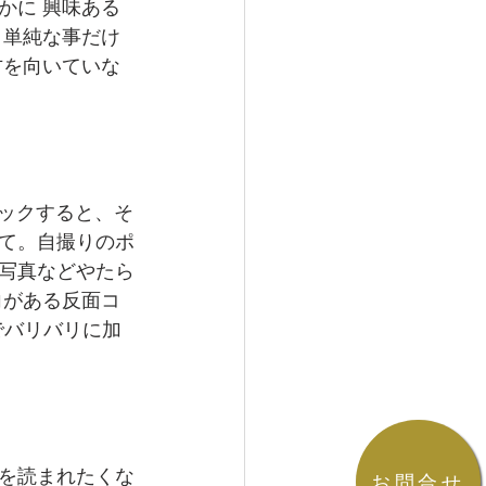
かに 興味ある
。単純な事だけ
方を向いていな
ェックすると、そ
て。自撮りのポ
写真などやたら
向がある反面コ
でバリバリに加
を読まれたくな
お問合せ