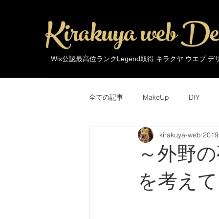
Kirakuya web De
Wix公認最高位ランクLegend取得 キラクヤ ウエブ 
全ての記事
MakeUp
DIY
kirakuya-web
201
MakeUp
Trends
Around 
～外野の夜
を考えて