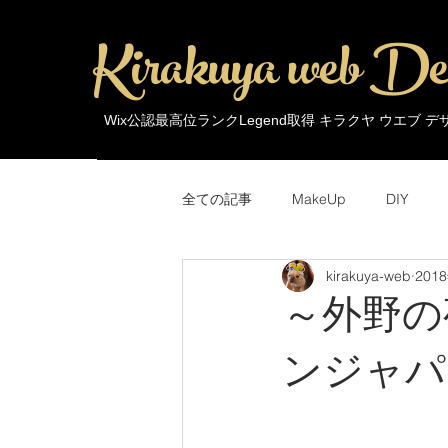
Kirakuya web De
Wix公認最高位ランクLegend取得 キラクヤ ウエブ 
全ての記事
MakeUp
DIY
kirakuya-web
201
MakeUp
Trends
Around 
～外野の
ンジャパ