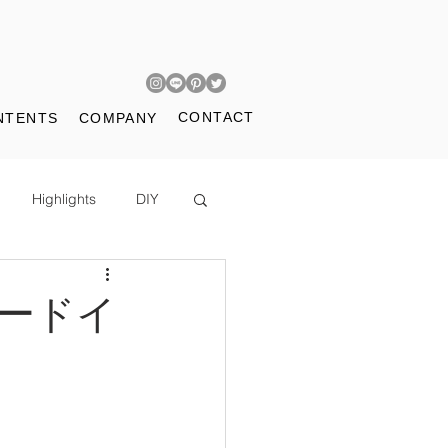
CONTACT
NTENTS
COMPANY
Highlights
DIY
メードイ