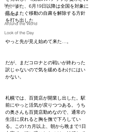
MakeUp
た。また、6月19日以降は全国を対象に
県をまたぐ移動の自粛を解除する方針
Trends
を打ち出した
Around the World
Look of the Day
やっと先が見え始めて来た…。
だが、まだコロナとの戦いが終わった
訳じゃないので気を緩めるわけにはい
かない。
札幌では、百貨店が開業し出した。駅
前にやっと活気が戻りつつある。うち
の奥さんも百貨店勤めなので、通常の
生活に戻れると胸を撫で下ろしてい
る。この1カ月以上、朝から晩まで1日