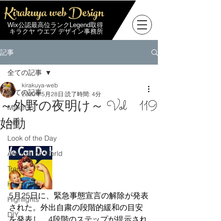
Kirakuya web Design
Wix公認最高位ランクLegend取得
キラクヤ ウエブ デザイン事務所
記事
全ての記事
kirakuya-web
全ての記事
2020年5月28日
読了時間: 4分
～外野の夜明け～ Vol 119
MakeUp
始動
DIY
Look of the Day
Around the World
Trends
Highlights
5月25日に、緊急事態宣言の解除が発表
Highlights
された。外出自粛の段階的緩和の目安
DIY
を発表し、4段階のステップが提示され