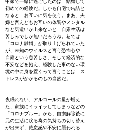
中家で一緒に過ごしたのは　結婚して
初めての経験だ。しかも自宅で缶詰と
なると　お互いに気を使う。まあ、夫
婦と言えどもお互いの体調やメンタル
など気遣いが出来ないと　自粛生活は
苦しみでしか無いだろうね。巷では
「コロナ離婚」が取り上げられていた
が、未知のウイルスと言う恐怖心や　
自粛という息苦しさ、そして経済的な
不安などを抱え、経験した事のない環
境の中に身を置くって言うことは　ス
トレスがかかるのもの当然だ。
夜眠れない、アルコールの量が増え
た、家族にイライラしてしまうなどの
「コロナブルー」から、自粛解除後に
元の生活に戻る為の気持ちの切り替え
が出来ず、倦怠感や不安に襲われる