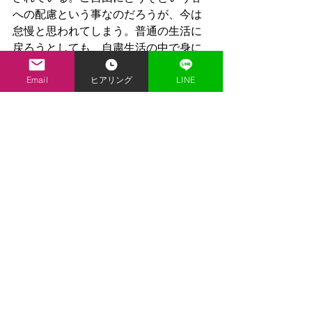
への配慮という事なのだろうが、今は
怠慢と思われてしまう。普通の生活に
戻ろうとしても、自粛生活の中で身に
付いたウイルスからの自衛策は揺るが
ない。マスクを安心して外せる日は　
Email
ヒアリング
LINE
いつになるのだろう…
今回のコロナで　多くの人がルールに
沿って行動した。また数値とデータに
基づいて行動する事により、何をどう
決断すべきかを導き出してくれる事を
学んだ。日本人は辛抱強い国民と言わ
れている。耐えながら学び、新しい時
代に向けて歩き出さなければならな
い…